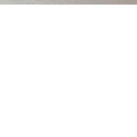
hdaten sichern –
ht!