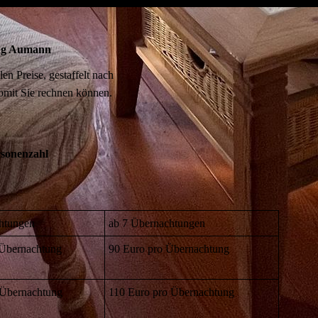
ung Aumann
en Preise, gestaffelt nach
omit Sie rechnen können.
rsonenzahl
chtungen
ab 7 Übernachtungen
 Übernachtung
90 Euro pro Übernachtung
 Übernachtung
110 Euro pro Übernachtung