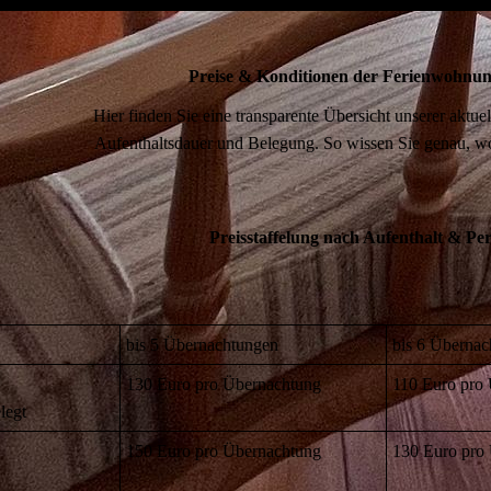
Preise & Konditionen der Ferienwohn
Hier finden Sie eine transparente Übersicht unserer aktuell
Aufenthaltsdauer und Belegung. So wissen Sie genau, w
Preisstaffelung nach Aufenthalt & Pe
bis 5 Übernachtungen
bis 6 Überna
130 Euro pro Übernachtung
110 Euro pro
legt
150 Euro pro Übernachtung
130 Euro pro